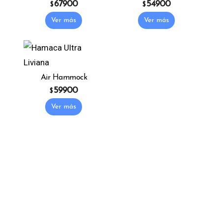
67900
54900
$
$
This product has multiple variants. The o
This product has 
Ver más
Ver más
Air Hammock
59900
$
This product has multiple variants. The o
Ver más
La Empresa
Contáctenos
Preguntas Frecuentes