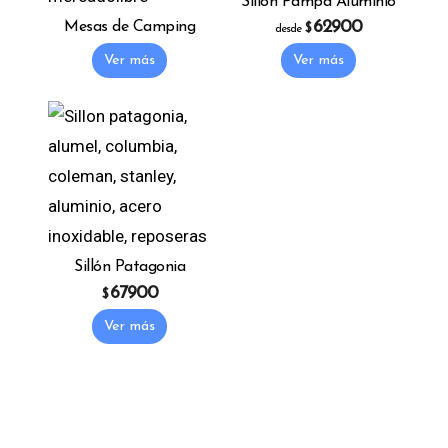
Sillón Pampa Aluminio
62900
Mesas de Camping
$
desde
This product has 
Ver más
Ver más
Sillón Patagonia
67900
$
This product has multiple variants. The o
Ver más